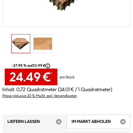
-27.95 % auf
33.99 €
24.49 €
*
pro Stück
Inhalt:
0,72 Quadratmeter
(34.01 € / 1 Quadratmeter)
Preise inklusive 20 % MwSt. zzgl. Versandkosten
LIEFERN LASSEN
IM MARKT ABHOLEN
ARTIKEL NICHT VERFÜGBAR
ARTIK