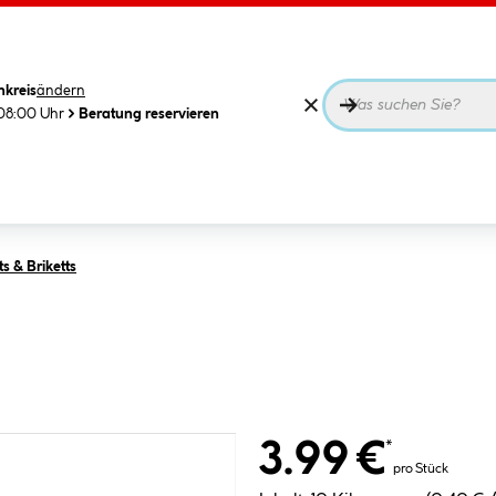
nkreis
ändern
08:00 Uhr
Beratung reservieren
s & Briketts
3.99 €
*
pro Stück