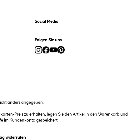
Social Media
Folgen Sie uns
cht anders angegeben.
rten-Preis zu erhalten, legen Sie den Artikel in den Warenkorb und
fe im Kundenkonto gespeichert.
et ein Dialogfeld)
rag widerrufen