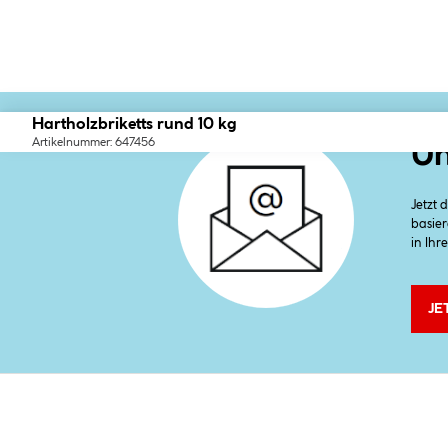
Hartholzbriketts rund 10 kg
Artikelnummer: 647456
Un
Jetzt
basier
in Ihr
JE