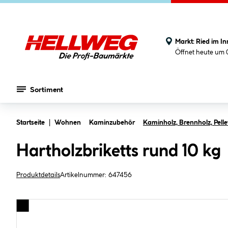
Markt:
Ried im In
Öffnet heute um 
Sortiment
Zum Hauptinhalt springen
Startseite
Wohnen
Kaminzubehör
Kaminholz, Brennholz, Pellet
Hartholzbriketts rund 10 kg
Produktdetails
Artikelnummer:
647456
Bildergalerie überspringen