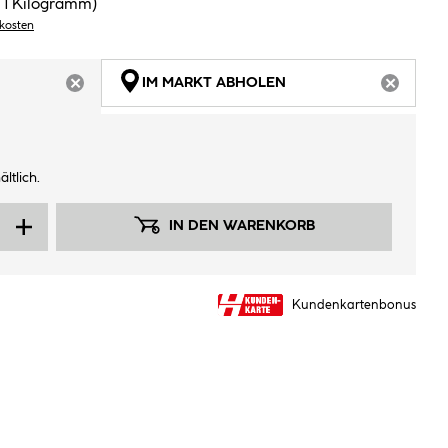
/ 1 Kilogramm)
dkosten
IM MARKT ABHOLEN
ARTIKEL NICHT VERFÜGBAR
ARTIKEL
ltlich.
IN DEN WARENKORB
Kundenkartenbonus