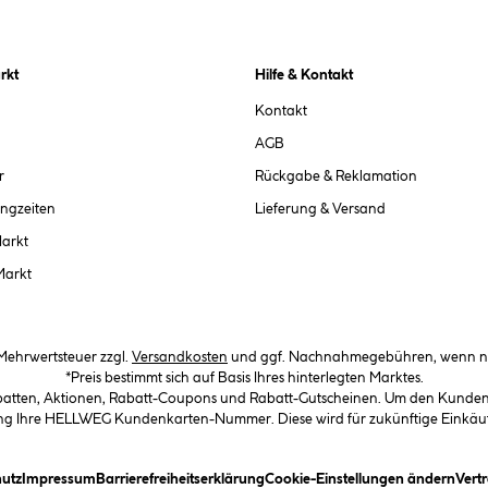
rkt
Hilfe & Kontakt
Kontakt
AGB
r
Rückgabe & Reklamation
ngzeiten
Lieferung & Versand
Markt
Markt
. Mehrwertsteuer zzgl.
Versandkosten
und ggf. Nachnahmegebühren, wenn ni
*Preis bestimmt sich auf Basis Ihres hinterlegten Marktes.
abatten, Aktionen, Rabatt-Coupons und Rabatt-Gutscheinen. Um den Kundenka
llung Ihre HELLWEG Kundenkarten-Nummer. Diese wird für zukünftige Einkäu
in Dialogfeld)
(öffnet ein Dialogfeld)
(öffnet ein Dialogfeld)
(öffnet ein Dialogfeld)
(öffn
utz
Impressum
Barrierefreiheitserklärung
Cookie-Einstellungen ändern
Vert