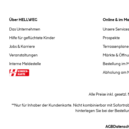
Über HELLWEG
Online & im Ma
Das Unternehmen
Unsere Services
Hilfe für geflüchtete Kinder
Prospekte
Jobs & Karriere
Terrassenplane
Veranstaltungen
Märkte & Öffnu
Interne Meldestelle
Bestellung im 
Abholung am 
Alle Preise inkl. gesetzl
**Nur für Inhaber der Kundenkarte. Nicht kombinierbar mit Sofortr
hinterlegen Sie bei der Beste
(öffnet e
AGB
Datensch