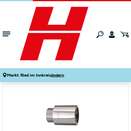
Zum Hauptinhalt springen
Startseite
Bad & Küche
Sanitärinstallation
Fittings
Hahnverlängerung 1/2" x 10 mm Chrom
Produktdetails
Artikelnummer:
595322
Markt:
Ried im Innkreis
ändern
Bildergalerie überspringen