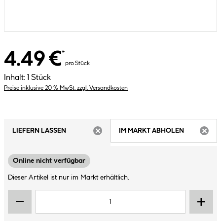
4.49 €
*
pro Stück
Inhalt:
1 Stück
Preise inklusive 20 % MwSt. zzgl. Versandkosten
LIEFERN LASSEN
IM MARKT ABHOLEN
ARTIKEL NICHT VERFÜGBAR
ARTIK
Online nicht verfügbar
Dieser Artikel ist nur im Markt erhältlich.