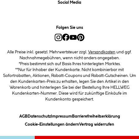
Social Media
Folgen Sie uns
Alle Preise inkl. gesetzl. Mehrwertsteuer zzgl.
Versandkosten
und ggf.
Nachnahmegebühren, wenn nicht anders angegeben.
*Preis bestimmt sich auf Basis Ihres hinterlegten Marktes.
**Nur für Inhaber der Kundenkarte. Nicht kombinierbar mit
Sofortrabatten, Aktionen, Rabatt-Coupons und Rabatt-Gutscheinen. Um
den Kundenkarten-Preis zu erhalten, legen Sie den Artikel in den
Warenkorb und hinterlegen Sie bei der Bestellung Ihre HELLWEG
Kundenkarten-Nummer. Diese wird für zukünftige Einkäufe im
Kundenkonto gespeichert.
(öffnet ein Dialogfeld)
(öffnet ein Dialogfeld)
(öffnet ein Dialogfeld)
(öffnet ein
AGB
Datenschutz
Impressum
Barrierefreiheitserklärung
(öffnet ein Dialogfeld)
Cookie-Einstellungen ändern
Vertrag widerrufen