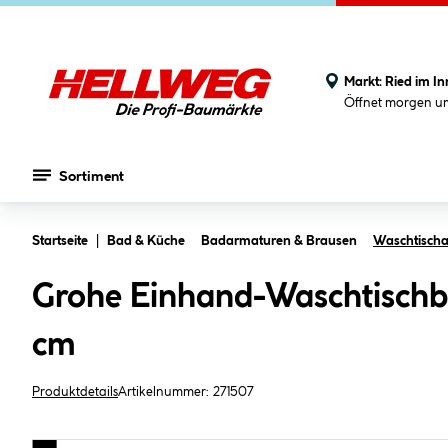
Markt:
Ried im In
Öffnet morgen u
Sortiment
Zum Hauptinhalt springen
Startseite
Bad & Küche
Badarmaturen & Brausen
Waschtisch
Grohe Einhand-Waschtischba
cm
Produktdetails
Artikelnummer:
271507