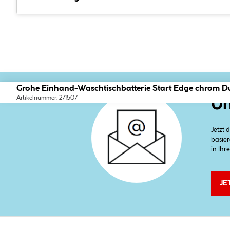
Grohe Einhand-Waschtischbatterie Start Edge chrom Du
Artikelnummer: 271507
Un
Jetzt
basier
in Ihr
JE