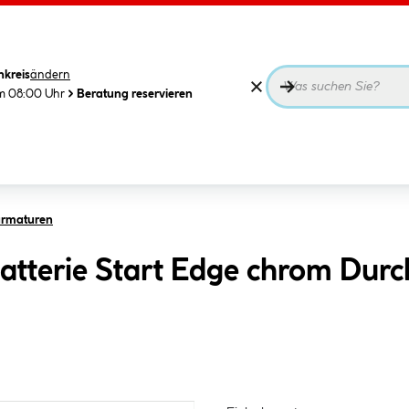
nkreis
ändern
m 08:00 Uhr
Beratung reservieren
armaturen
tterie Start Edge chrom Durch