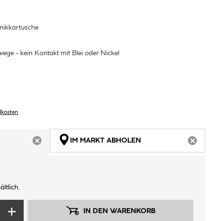
ikkartusche
ege - kein Kontakt mit Blei oder Nickel
dkosten
IM MARKT ABHOLEN
ARTIKEL NICHT VERFÜGBAR
ARTIKEL
ltlich.
IN DEN WARENKORB