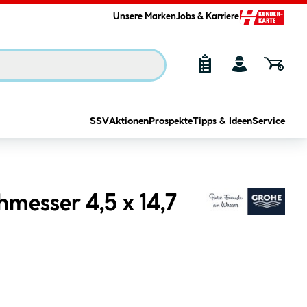
Unsere Marken
Jobs & Karriere
SSV
Aktionen
Prospekte
Tipps & Ideen
Service
messer 4,5 x 14,7