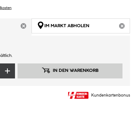
dkosten
IM MARKT ABHOLEN
ARTIKEL NICHT VERFÜGBAR
ARTIKEL
ltlich.
IN DEN WARENKORB
Kundenkartenbonus