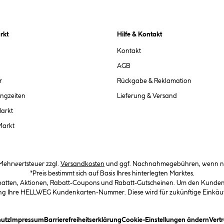
rkt
Hilfe & Kontakt
Kontakt
AGB
r
Rückgabe & Reklamation
ngzeiten
Lieferung & Versand
Markt
Markt
. Mehrwertsteuer zzgl.
Versandkosten
und ggf. Nachnahmegebühren, wenn ni
*Preis bestimmt sich auf Basis Ihres hinterlegten Marktes.
abatten, Aktionen, Rabatt-Coupons und Rabatt-Gutscheinen. Um den Kundenka
llung Ihre HELLWEG Kundenkarten-Nummer. Diese wird für zukünftige Einkäu
in Dialogfeld)
(öffnet ein Dialogfeld)
(öffnet ein Dialogfeld)
(öffnet ein Dialogfeld)
(öffn
utz
Impressum
Barrierefreiheitserklärung
Cookie-Einstellungen ändern
Vert