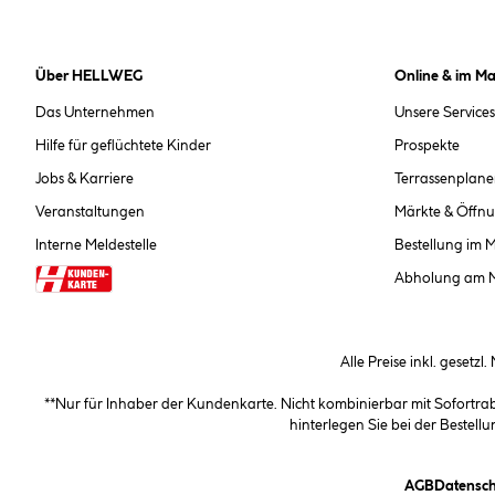
Über HELLWEG
Online & im Ma
Das Unternehmen
Unsere Services
Hilfe für geflüchtete Kinder
Prospekte
Jobs & Karriere
Terrassenplane
Veranstaltungen
Märkte & Öffnu
Interne Meldestelle
Bestellung im 
Abholung am 
Alle Preise inkl. gesetzl
**Nur für Inhaber der Kundenkarte. Nicht kombinierbar mit Sofortr
hinterlegen Sie bei der Beste
(öffnet e
AGB
Datensch