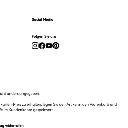
Social Media
Folgen Sie uns
cht anders angegeben.
rten-Preis zu erhalten, legen Sie den Artikel in den Warenkorb und
fe im Kundenkonto gespeichert.
et ein Dialogfeld)
rag widerrufen