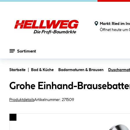
Markt:
Ried im In
Öffnet heute um 
Sortiment
Zum Hauptinhalt springen
Startseite
Bad & Küche
Badarmaturen & Brausen
Duscharmat
Grohe Einhand-Brausebatter
Produktdetails
Artikelnummer:
271509
Bildergalerie überspringen