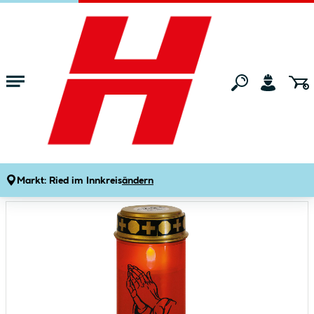
Zum Hauptinhalt springen
Startseite
Wohnen
Wohnaccessoires
Kerzen & Laternen
Grablicht Ambrosius mit Batterien rot
Produktdetails
Artikelnummer:
647435
Markt:
Ried im Innkreis
ändern
Bildergalerie überspringen