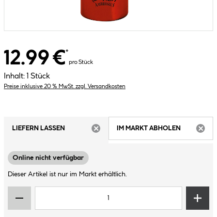
12.99 €
*
pro Stück
Inhalt:
1 Stück
Preise inklusive 20 % MwSt. zzgl. Versandkosten
LIEFERN LASSEN
IM MARKT ABHOLEN
ARTIKEL NICHT VERFÜGBAR
ARTIK
Online nicht verfügbar
Dieser Artikel ist nur im Markt erhältlich.