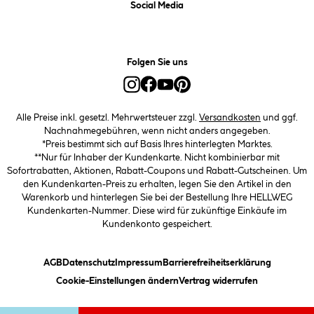
Social Media
Folgen Sie uns
Alle Preise inkl. gesetzl. Mehrwertsteuer zzgl.
Versandkosten
und ggf.
Nachnahmegebühren, wenn nicht anders angegeben.
*Preis bestimmt sich auf Basis Ihres hinterlegten Marktes.
**Nur für Inhaber der Kundenkarte. Nicht kombinierbar mit
Sofortrabatten, Aktionen, Rabatt-Coupons und Rabatt-Gutscheinen. Um
den Kundenkarten-Preis zu erhalten, legen Sie den Artikel in den
Warenkorb und hinterlegen Sie bei der Bestellung Ihre HELLWEG
Kundenkarten-Nummer. Diese wird für zukünftige Einkäufe im
Kundenkonto gespeichert.
(öffnet ein Dialogfeld)
(öffnet ein Dialogfeld)
(öffnet ein Dialogfeld)
(öffnet ein
AGB
Datenschutz
Impressum
Barrierefreiheitserklärung
(öffnet ein Dialogfeld)
Cookie-Einstellungen ändern
Vertrag widerrufen