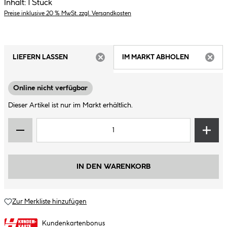
Inhalt:
1 Stück
Preise inklusive 20 % MwSt. zzgl. Versandkosten
LIEFERN LASSEN
IM MARKT ABHOLEN
ARTIKEL NICHT VERFÜGBAR
ARTIK
Online nicht verfügbar
Dieser Artikel ist nur im Markt erhältlich.
IN DEN WARENKORB
Zur Merkliste hinzufügen
Kundenkartenbonus