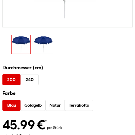
Durchmesser (cm)
200
240
Farbe
Blau
Goldgelb
Natur
Terrakotta
45.99 €
*
pro Stück