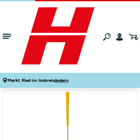
Zum Hauptinhalt springen
Startseite
Gartenmarkt
Gartendeko
Gartenfackeln
Gartenfackel Big Goldgelb
Produktdetails
Artikelnummer:
218277
Markt:
Ried im Innkreis
ändern
Bildergalerie überspringen