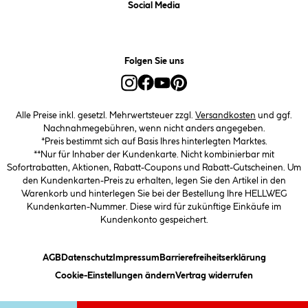
Social Media
Folgen Sie uns
Alle Preise inkl. gesetzl. Mehrwertsteuer zzgl.
Versandkosten
und ggf.
Nachnahmegebühren, wenn nicht anders angegeben.
*Preis bestimmt sich auf Basis Ihres hinterlegten Marktes.
**Nur für Inhaber der Kundenkarte. Nicht kombinierbar mit
Sofortrabatten, Aktionen, Rabatt-Coupons und Rabatt-Gutscheinen. Um
den Kundenkarten-Preis zu erhalten, legen Sie den Artikel in den
Warenkorb und hinterlegen Sie bei der Bestellung Ihre HELLWEG
Kundenkarten-Nummer. Diese wird für zukünftige Einkäufe im
Kundenkonto gespeichert.
(öffnet ein Dialogfeld)
(öffnet ein Dialogfeld)
(öffnet ein Dialogfeld)
(öffnet ein
AGB
Datenschutz
Impressum
Barrierefreiheitserklärung
(öffnet ein Dialogfeld)
Cookie-Einstellungen ändern
Vertrag widerrufen