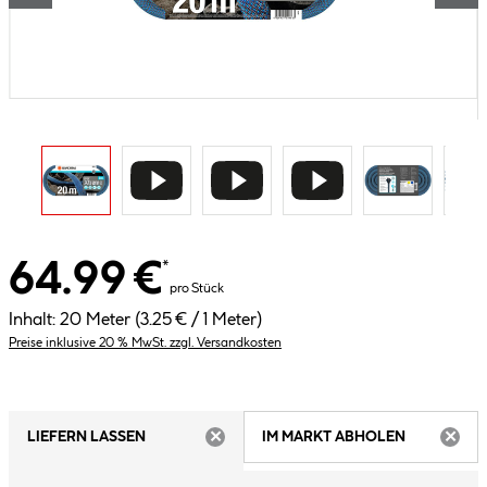
64.99 €
*
pro Stück
Inhalt:
20 Meter
(3.25 € / 1 Meter)
Preise inklusive 20 % MwSt. zzgl. Versandkosten
LIEFERN LASSEN
IM MARKT ABHOLEN
ARTIKEL NICHT VERFÜGBAR
ARTIK