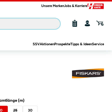
Unsere Marken
Jobs & Karriere
SSV
Aktionen
Prospekte
Tipps & Ideen
Service
amtlänge (m)
20
25
30