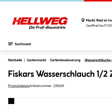
Markt:
Ried im In
Geöffnet bis 17:0
Sortiment
Zum Hauptinhalt springen
Startseite
Gartenmarkt
Gartenbewässerung
Wasserschläuche 
Fiskars Wasserschlauch 1/2
Produktdetails
Artikelnummer:
238365
Bildergalerie überspringen