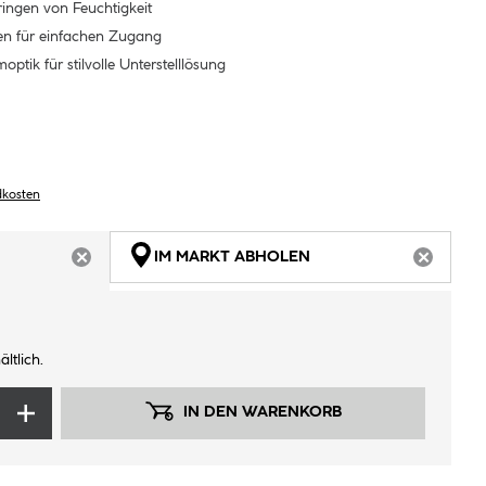
ingen von Feuchtigkeit
en für einfachen Zugang
ptik für stilvolle Unterstelllösung
dkosten
IM MARKT ABHOLEN
ARTIKEL NICHT VERFÜGBAR
ARTIKEL
ltlich.
IN DEN WARENKORB