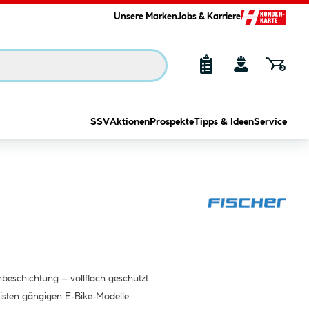
Unsere Marken
Jobs & Karriere
SSV
Aktionen
Prospekte
Tipps & Ideen
Service
nbeschichtung – vollfläch geschützt
isten gängigen E-Bike-Modelle