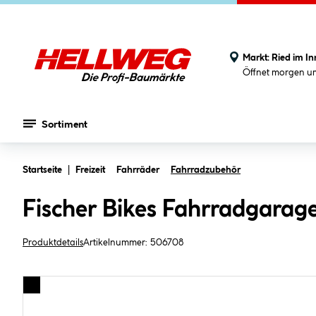
Markt:
Ried im In
Öffnet morgen u
Sortiment
Zum Hauptinhalt springen
Startseite
Freizeit
Fahrräder
Fahrradzubehör
Fischer Bikes Fahrradgarag
Produktdetails
Artikelnummer:
506708
Bildergalerie überspringen