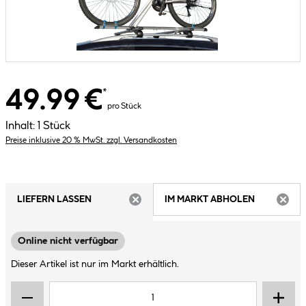
49.99 €
*
pro Stück
Inhalt:
1 Stück
Preise inklusive 20 % MwSt. zzgl. Versandkosten
LIEFERN LASSEN
IM MARKT ABHOLEN
ARTIKEL NICHT VERFÜGBAR
ARTIK
Online nicht verfügbar
Dieser Artikel ist nur im Markt erhältlich.