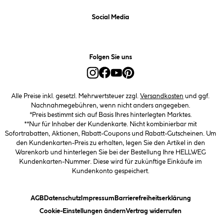
Social Media
Folgen Sie uns
Alle Preise inkl. gesetzl. Mehrwertsteuer zzgl.
Versandkosten
und ggf.
Nachnahmegebühren, wenn nicht anders angegeben.
*Preis bestimmt sich auf Basis Ihres hinterlegten Marktes.
**Nur für Inhaber der Kundenkarte. Nicht kombinierbar mit
Sofortrabatten, Aktionen, Rabatt-Coupons und Rabatt-Gutscheinen. Um
den Kundenkarten-Preis zu erhalten, legen Sie den Artikel in den
Warenkorb und hinterlegen Sie bei der Bestellung Ihre HELLWEG
Kundenkarten-Nummer. Diese wird für zukünftige Einkäufe im
Kundenkonto gespeichert.
(öffnet ein Dialogfeld)
(öffnet ein Dialogfeld)
(öffnet ein Dialogfeld)
(öffnet ein
AGB
Datenschutz
Impressum
Barrierefreiheitserklärung
(öffnet ein Dialogfeld)
Cookie-Einstellungen ändern
Vertrag widerrufen