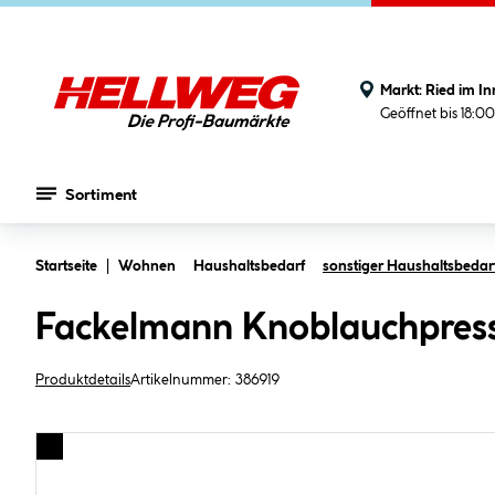
Markt:
Ried im In
Geöffnet bis 18:0
Sortiment
Zum Hauptinhalt springen
Startseite
Wohnen
Haushaltsbedarf
sonstiger Haushaltsbedar
Fackelmann Knoblauchpress
Produktdetails
Artikelnummer:
386919
Bildergalerie überspringen