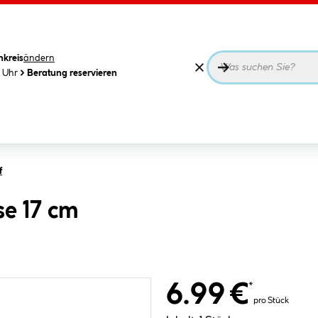
nkreis
ändern
0 Uhr
Beratung reservieren
f
e 17 cm
6.99 €
*
pro Stück