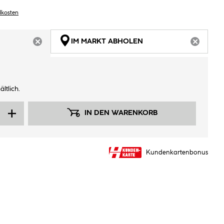
dkosten
IM MARKT ABHOLEN
ARTIKEL NICHT VERFÜGBAR
ARTIKEL
ltlich.
IN DEN WARENKORB
Kundenkartenbonus