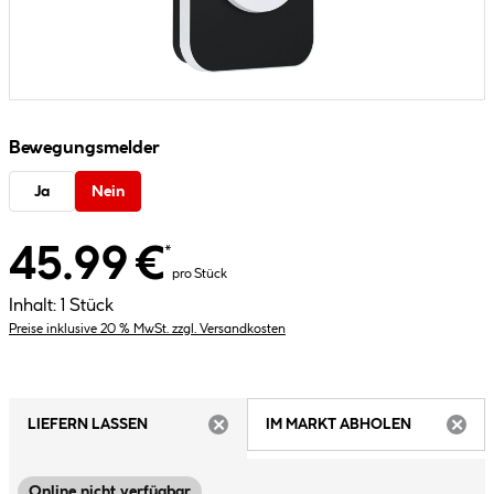
Bewegungsmelder
Ja
Nein
45.99 €
*
pro Stück
Inhalt:
1 Stück
Preise inklusive 20 % MwSt. zzgl. Versandkosten
LIEFERN LASSEN
IM MARKT ABHOLEN
ARTIKEL NICHT VERFÜGBAR
ARTIK
Online nicht verfügbar