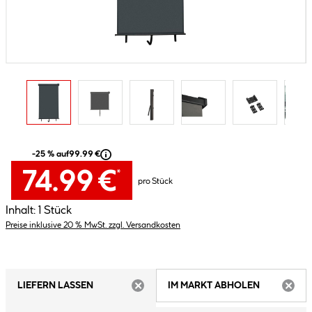
-25 % auf
99.99 €
74.99 €
*
pro Stück
Inhalt:
1 Stück
Preise inklusive 20 % MwSt. zzgl. Versandkosten
LIEFERN LASSEN
IM MARKT ABHOLEN
ARTIKEL NICHT VERFÜGBAR
ARTIK