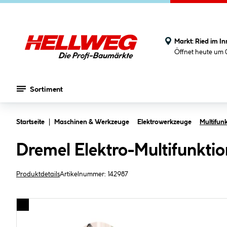
Markt:
Ried im In
Öffnet heute um 
Sortiment
Zum Hauptinhalt springen
Startseite
Maschinen & Werkzeuge
Elektrowerkzeuge
Multifun
Dremel Elektro-Multifunkti
Produktdetails
Artikelnummer:
142987
Bildergalerie überspringen