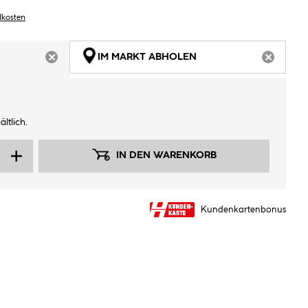
dkosten
IM MARKT ABHOLEN
ARTIKEL NICHT VERFÜGBAR
ARTIKEL
ltlich.
IN DEN WARENKORB
Kundenkartenbonus