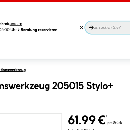
nkreis
ändern
08:00 Uhr
Beratung reservieren
ktionswerkzeug
onswerkzeug 205015 Stylo+
61.99 €
*
pro Stück