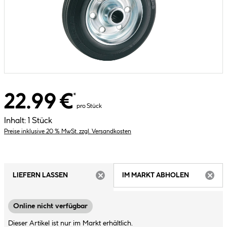
22.99 €
*
pro Stück
Inhalt:
1 Stück
Preise inklusive 20 % MwSt. zzgl. Versandkosten
LIEFERN LASSEN
IM MARKT ABHOLEN
ARTIKEL NICHT VERFÜGBAR
ARTIK
Online nicht verfügbar
Dieser Artikel ist nur im Markt erhältlich.