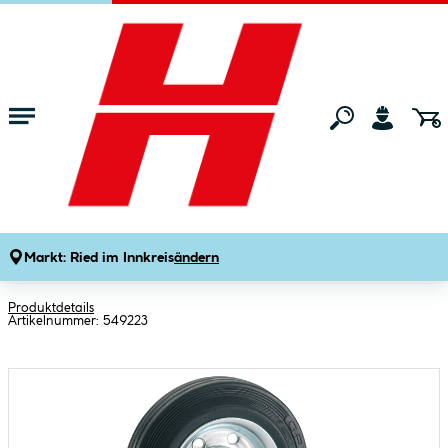
Zum Hauptinhalt springen
Startseite
Maschinen & Werkzeuge
Eisenwaren
Rollen & Räder
Dörner + Helmer
Transportgeräterollen-Rad mit
Vollgummireifen Stahlfelge und
Markt:
Ried im Innkreis
ändern
Rollenlager 200 x 50 mm
Produktdetails
Artikelnummer:
549223
Bildergalerie überspringen