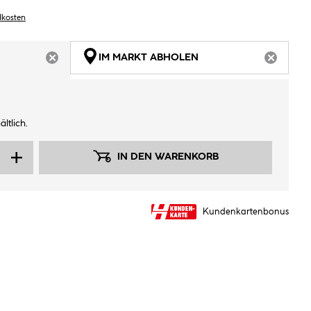
dkosten
IM MARKT ABHOLEN
ARTIKEL NICHT VERFÜGBAR
ARTIKEL
ltlich.
IN DEN WARENKORB
Kundenkartenbonus