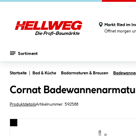
Markt:
Ried im In
Öffnet morgen u
Sortiment
Zum Hauptinhalt springen
Startseite
Bad & Küche
Badarmaturen & Brausen
Badewanne
Cornat Badewannenarmatur 
Produktdetails
Artikelnummer:
592588
Bildergalerie überspringen