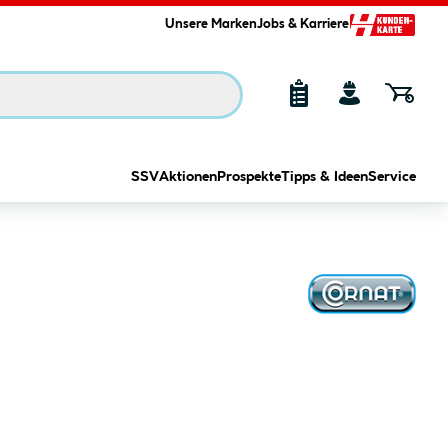
Unsere Marken
Jobs & Karriere
SSV
Aktionen
Prospekte
Tipps & Ideen
Service