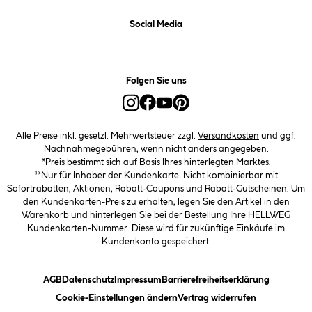
Social Media
Folgen Sie uns
Alle Preise inkl. gesetzl. Mehrwertsteuer zzgl.
Versandkosten
und ggf.
Nachnahmegebühren, wenn nicht anders angegeben.
*Preis bestimmt sich auf Basis Ihres hinterlegten Marktes.
**Nur für Inhaber der Kundenkarte. Nicht kombinierbar mit
Sofortrabatten, Aktionen, Rabatt-Coupons und Rabatt-Gutscheinen. Um
den Kundenkarten-Preis zu erhalten, legen Sie den Artikel in den
Warenkorb und hinterlegen Sie bei der Bestellung Ihre HELLWEG
Kundenkarten-Nummer. Diese wird für zukünftige Einkäufe im
Kundenkonto gespeichert.
(öffnet ein Dialogfeld)
(öffnet ein Dialogfeld)
(öffnet ein Dialogfeld)
(öffnet ein
AGB
Datenschutz
Impressum
Barrierefreiheitserklärung
(öffnet ein Dialogfeld)
Cookie-Einstellungen ändern
Vertrag widerrufen