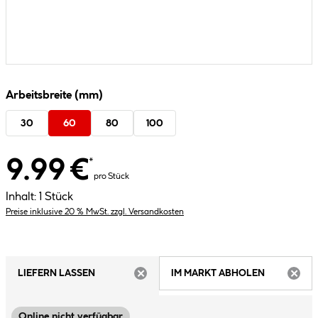
Arbeitsbreite (mm)
30
60
80
100
9.99 €
*
pro Stück
Inhalt:
1 Stück
Preise inklusive 20 % MwSt. zzgl. Versandkosten
LIEFERN LASSEN
IM MARKT ABHOLEN
ARTIKEL NICHT VERFÜGBAR
ARTIK
Online nicht verfügbar