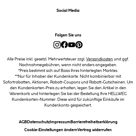
Social Media
Folgen Sie uns
Alle Preise inkl. gesetzl. Mehrwertsteuer zzgl.
Versandkosten
und ggf.
Nachnahmegebühren, wenn nicht anders angegeben.
*Preis bestimmt sich auf Basis Ihres hinterlegten Marktes.
**Nur für Inhaber der Kundenkarte. Nicht kombinierbar mit
Sofortrabatten, Aktionen, Rabatt-Coupons und Rabatt-Gutscheinen. Um
den Kundenkarten-Preis zu erhalten, legen Sie den Artikel in den
Warenkorb und hinterlegen Sie bei der Bestellung Ihre HELLWEG
Kundenkarten-Nummer. Diese wird für zukünftige Einkäufe im
Kundenkonto gespeichert.
(öffnet ein Dialogfeld)
(öffnet ein Dialogfeld)
(öffnet ein Dialogfeld)
(öffnet ein
AGB
Datenschutz
Impressum
Barrierefreiheitserklärung
(öffnet ein Dialogfeld)
Cookie-Einstellungen ändern
Vertrag widerrufen