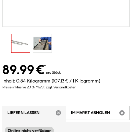
89.99 €
*
pro Stück
Inhalt:
0,84 Kilogramm
(107.13 € / 1 Kilogramm)
Preise inklusive 20 % MwSt. zzgl. Versandkosten
LIEFERN LASSEN
IM MARKT ABHOLEN
ARTIKEL NICHT VERFÜGBAR
ARTIK
Online nicht verfügbar