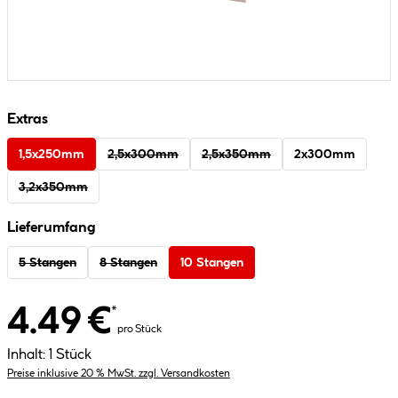
Extras
1,5x250mm
2,5x300mm
2,5x350mm
2x300mm
3,2x350mm
Lieferumfang
5 Stangen
8 Stangen
10 Stangen
4.49 €
*
pro Stück
Inhalt:
1 Stück
Preise inklusive 20 % MwSt. zzgl. Versandkosten