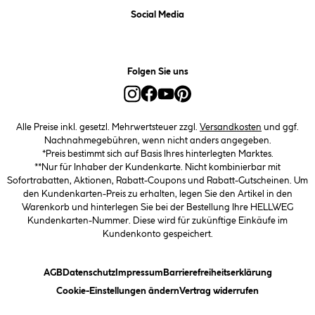
Social Media
Folgen Sie uns
Alle Preise inkl. gesetzl. Mehrwertsteuer zzgl.
Versandkosten
und ggf.
Nachnahmegebühren, wenn nicht anders angegeben.
*Preis bestimmt sich auf Basis Ihres hinterlegten Marktes.
**Nur für Inhaber der Kundenkarte. Nicht kombinierbar mit
Sofortrabatten, Aktionen, Rabatt-Coupons und Rabatt-Gutscheinen. Um
den Kundenkarten-Preis zu erhalten, legen Sie den Artikel in den
Warenkorb und hinterlegen Sie bei der Bestellung Ihre HELLWEG
Kundenkarten-Nummer. Diese wird für zukünftige Einkäufe im
Kundenkonto gespeichert.
(öffnet ein Dialogfeld)
(öffnet ein Dialogfeld)
(öffnet ein Dialogfeld)
(öffnet ein
AGB
Datenschutz
Impressum
Barrierefreiheitserklärung
(öffnet ein Dialogfeld)
Cookie-Einstellungen ändern
Vertrag widerrufen