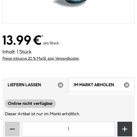
13.99 €
*
pro Stück
Inhalt:
1 Stück
Preise inklusive 20 % MwSt. zzgl. Versandkosten
LIEFERN LASSEN
IM MARKT ABHOLEN
ARTIKEL NICHT VERFÜGBAR
ARTIK
Online nicht verfügbar
Dieser Artikel ist nur im Markt erhältlich.