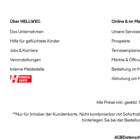
Über HELLWEG
Online & im Ma
Das Unternehmen
Unsere Services
Hilfe für geflüchtete Kinder
Prospekte
Jobs & Karriere
Terrassenplane
Veranstaltungen
Märkte & Öffnu
Interne Meldestelle
Bestellung im 
Abholung am 
Alle Preise inkl. gesetzl
**Nur für Inhaber der Kundenkarte. Nicht kombinierbar mit Sofortr
hinterlegen Sie bei der Beste
(öffnet e
AGB
Datensch