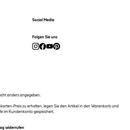
Social Media
Folgen Sie uns
cht anders angegeben.
rten-Preis zu erhalten, legen Sie den Artikel in den Warenkorb und
fe im Kundenkonto gespeichert.
et ein Dialogfeld)
rag widerrufen