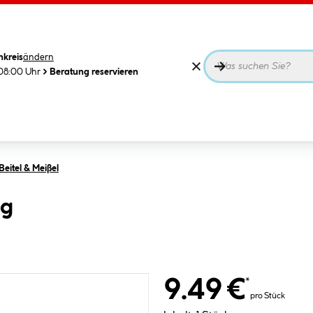
nkreis
ändern
08:00 Uhr
Beratung reservieren
eitel & Meißel
0g
9.49 €
*
pro Stück