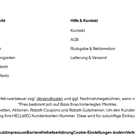
rkt
Hilfe & Kontakt
Kontakt
AGB
r
Rückgabe & Reklamation
ngzeiten
Lieferung & Versand
Markt
Markt
. Mehrwertsteuer zzgl.
Versandkosten
und ggf. Nachnahmegebühren, wenn ni
*Preis bestimmt sich auf Basis Ihres hinterlegten Marktes.
abatten, Aktionen, Rabatt-Coupons und Rabatt-Gutscheinen. Um den Kundenka
llung Ihre HELLWEG Kundenkarten-Nummer. Diese wird für zukünftige Einkäu
in Dialogfeld)
(öffnet ein Dialogfeld)
(öffnet ein Dialogfeld)
(öffnet ein Dialogfeld)
(öffn
utz
Impressum
Barrierefreiheitserklärung
Cookie-Einstellungen ändern
Vert