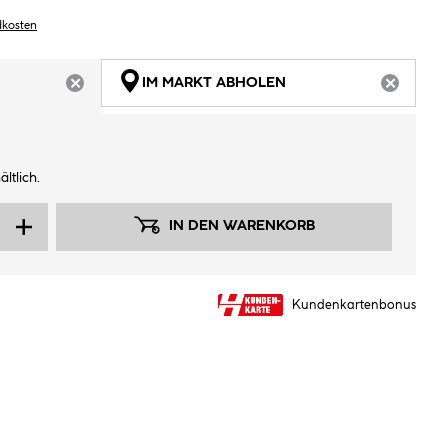
dkosten
IM MARKT ABHOLEN
ARTIKEL NICHT VERFÜGBAR
ARTIKEL
ltlich.
IN DEN WARENKORB
Kundenkartenbonus