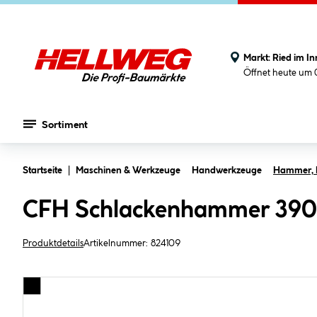
Markt:
Ried im In
Öffnet heute um 
Sortiment
Zum Hauptinhalt springen
Startseite
Maschinen & Werkzeuge
Handwerkzeuge
Hammer, B
CFH Schlackenhammer 39
Produktdetails
Artikelnummer:
824109
Bildergalerie überspringen