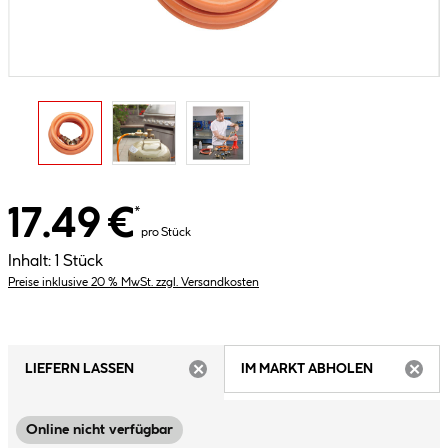
17.49 €
*
pro Stück
Inhalt:
1 Stück
Preise inklusive 20 % MwSt. zzgl. Versandkosten
LIEFERN LASSEN
IM MARKT ABHOLEN
ARTIKEL NICHT VERFÜGBAR
ARTIK
Online nicht verfügbar