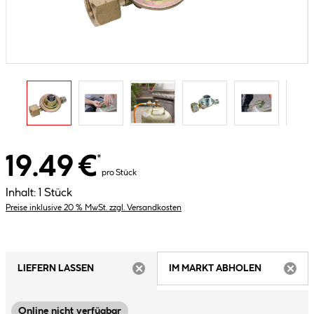
19.49 €
*
pro Stück
Inhalt:
1 Stück
Preise inklusive 20 % MwSt. zzgl. Versandkosten
LIEFERN LASSEN
IM MARKT ABHOLEN
ARTIKEL NICHT VERFÜGBAR
ARTIK
Online nicht verfügbar