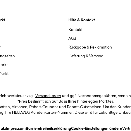
rkt
Hilfe & Kontakt
Kontakt
AGB
r
Rückgabe & Reklamation
ngzeiten
Lieferung & Versand
Markt
Markt
. Mehrwertsteuer zzgl.
Versandkosten
und ggf. Nachnahmegebühren, wenn ni
*Preis bestimmt sich auf Basis Ihres hinterlegten Marktes.
abatten, Aktionen, Rabatt-Coupons und Rabatt-Gutscheinen. Um den Kundenka
llung Ihre HELLWEG Kundenkarten-Nummer. Diese wird für zukünftige Einkäu
in Dialogfeld)
(öffnet ein Dialogfeld)
(öffnet ein Dialogfeld)
(öffnet ein Dialogfeld)
(öffn
utz
Impressum
Barrierefreiheitserklärung
Cookie-Einstellungen ändern
Vert