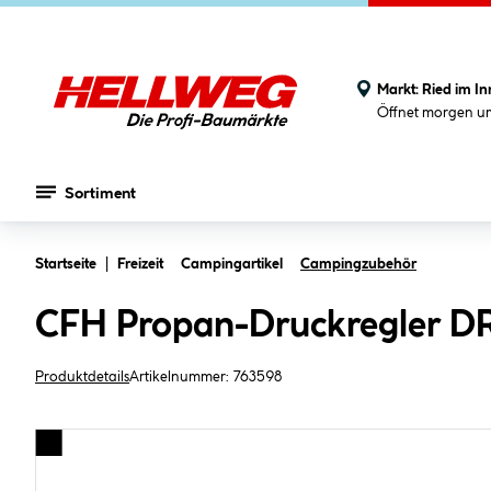
Markt:
Ried im In
Öffnet morgen u
Sortiment
Zum Hauptinhalt springen
Startseite
Freizeit
Campingartikel
Campingzubehör
CFH Propan-Druckregler DR 
Produktdetails
Artikelnummer:
763598
Bildergalerie überspringen