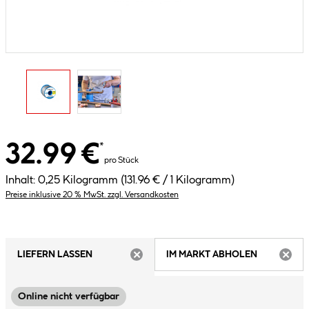
32.99 €
*
pro Stück
Inhalt:
0,25 Kilogramm
(131.96 € / 1 Kilogramm)
Preise inklusive 20 % MwSt. zzgl. Versandkosten
LIEFERN LASSEN
IM MARKT ABHOLEN
ARTIKEL NICHT VERFÜGBAR
ARTIK
Online nicht verfügbar