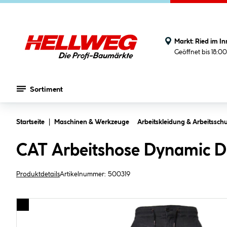
Markt:
Ried im In
Geöffnet bis 18:0
Sortiment
Zum Hauptinhalt springen
Startseite
Maschinen & Werkzeuge
Arbeitskleidung & Arbeitsschu
CAT Arbeitshose Dynamic D
Produktdetails
Artikelnummer:
500319
Bildergalerie überspringen