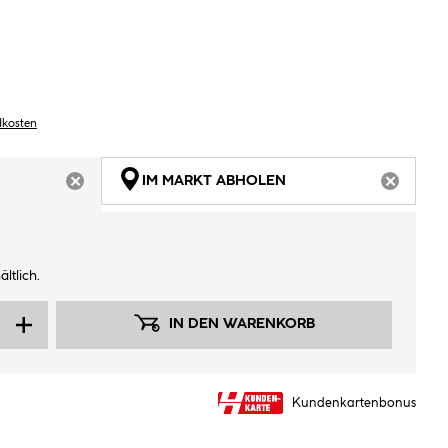
dkosten
IM MARKT ABHOLEN
ARTIKEL NICHT VERFÜGBAR
ARTIKEL
ltlich.
IN DEN WARENKORB
Kundenkartenbonus