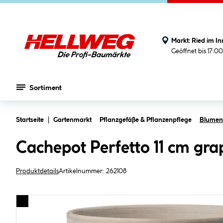
Markt:
Ried im In
Geöffnet bis 17:0
Sortiment
Zum Hauptinhalt springen
Startseite
Gartenmarkt
Pflanzgefäße & Pflanzenpflege
Blument
Cachepot Perfetto 11 cm gra
Produktdetails
Artikelnummer:
262108
Bildergalerie überspringen