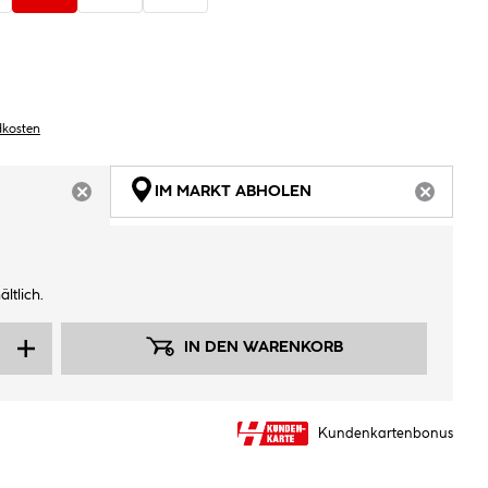
dkosten
IM MARKT ABHOLEN
ARTIKEL NICHT VERFÜGBAR
ARTIKEL
ltlich.
IN DEN WARENKORB
Kundenkartenbonus