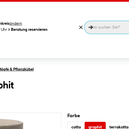
nkreis
ändern
0 Uhr
Beratung reservieren
öpfe & Pflanzkübel
phit
Farbe
cotto
graphit
terrakotta