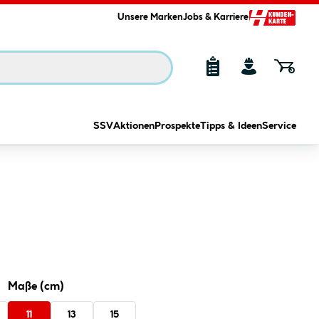
Unsere Marken
Jobs & Karriere
SSV
Aktionen
Prospekte
Tipps & Ideen
Service
Maße (cm)
11
13
15