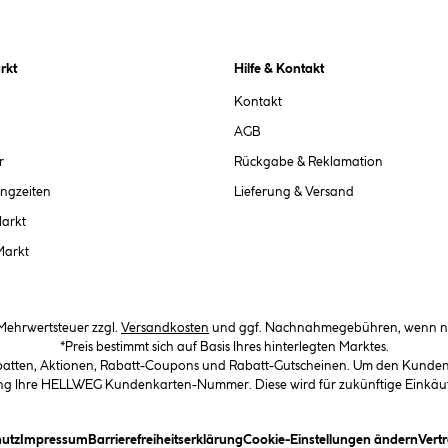
rkt
Hilfe & Kontakt
Kontakt
AGB
r
Rückgabe & Reklamation
ngzeiten
Lieferung & Versand
Markt
Markt
. Mehrwertsteuer zzgl.
Versandkosten
und ggf. Nachnahmegebühren, wenn ni
*Preis bestimmt sich auf Basis Ihres hinterlegten Marktes.
abatten, Aktionen, Rabatt-Coupons und Rabatt-Gutscheinen. Um den Kundenka
llung Ihre HELLWEG Kundenkarten-Nummer. Diese wird für zukünftige Einkäu
in Dialogfeld)
(öffnet ein Dialogfeld)
(öffnet ein Dialogfeld)
(öffnet ein Dialogfeld)
(öffn
utz
Impressum
Barrierefreiheitserklärung
Cookie-Einstellungen ändern
Vert