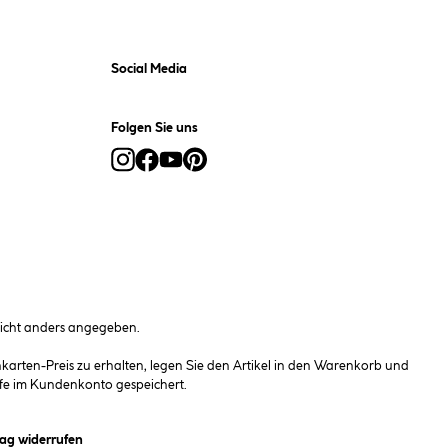
Social Media
Folgen Sie uns
cht anders angegeben.
rten-Preis zu erhalten, legen Sie den Artikel in den Warenkorb und
fe im Kundenkonto gespeichert.
et ein Dialogfeld)
rag widerrufen