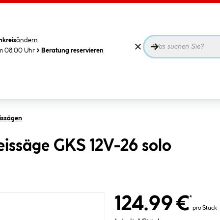
nkreis
ändern
m 08:00 Uhr
Beratung reservieren
issägen
eissäge GKS 12V-26 solo
124.99 €
*
pro Stück