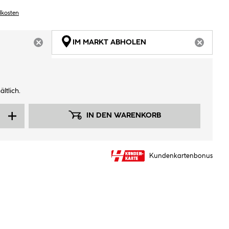
dkosten
IM MARKT ABHOLEN
ARTIKEL NICHT VERFÜGBAR
ARTIKEL
ltlich.
IN DEN WARENKORB
Kundenkartenbonus