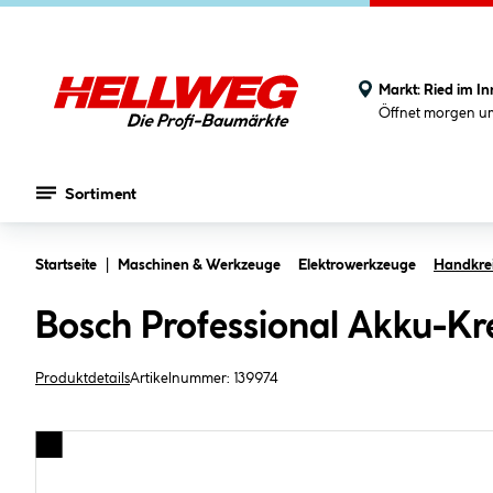
Markt:
Ried im In
Öffnet morgen u
Sortiment
Zum Hauptinhalt springen
Startseite
Maschinen & Werkzeuge
Elektrowerkzeuge
Handkre
Bosch Professional Akku-Kr
Produktdetails
Artikelnummer:
139974
Bildergalerie überspringen