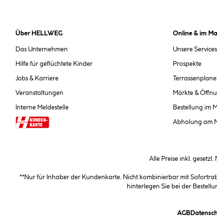
Über HELLWEG
Online & im Ma
Das Unternehmen
Unsere Services
Hilfe für geflüchtete Kinder
Prospekte
Jobs & Karriere
Terrassenplane
Veranstaltungen
Märkte & Öffnu
Interne Meldestelle
Bestellung im 
Abholung am 
Alle Preise inkl. gesetzl
**Nur für Inhaber der Kundenkarte. Nicht kombinierbar mit Sofortr
hinterlegen Sie bei der Beste
(öffnet e
AGB
Datensch