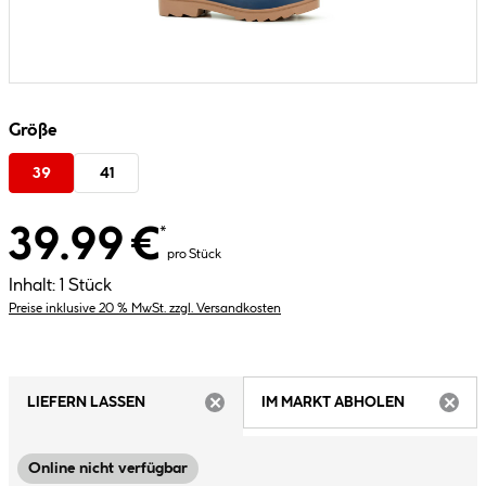
Größe
39
41
39.99 €
*
pro Stück
Inhalt:
1 Stück
Preise inklusive 20 % MwSt. zzgl. Versandkosten
LIEFERN LASSEN
IM MARKT ABHOLEN
ARTIKEL NICHT VERFÜGBAR
ARTIK
Online nicht verfügbar