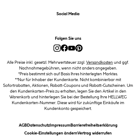
Social Media
Folgen Sie uns
Alle Preise inkl. gesetzl. Mehrwertsteuer zzgl.
Versandkosten
und ggf.
Nachnahmegebühren, wenn nicht anders angegeben.
*Preis bestimmt sich auf Basis Ihres hinterlegten Marktes.
**Nur für Inhaber der Kundenkarte. Nicht kombinierbar mit
Sofortrabatten, Aktionen, Rabatt-Coupons und Rabatt-Gutscheinen. Um
den Kundenkarten-Preis zu erhalten, legen Sie den Artikel in den
Warenkorb und hinterlegen Sie bei der Bestellung Ihre HELLWEG
Kundenkarten-Nummer. Diese wird für zukünftige Einkäufe im
Kundenkonto gespeichert.
(öffnet ein Dialogfeld)
(öffnet ein Dialogfeld)
(öffnet ein Dialogfeld)
(öffnet ein
AGB
Datenschutz
Impressum
Barrierefreiheitserklärung
(öffnet ein Dialogfeld)
Cookie-Einstellungen ändern
Vertrag widerrufen