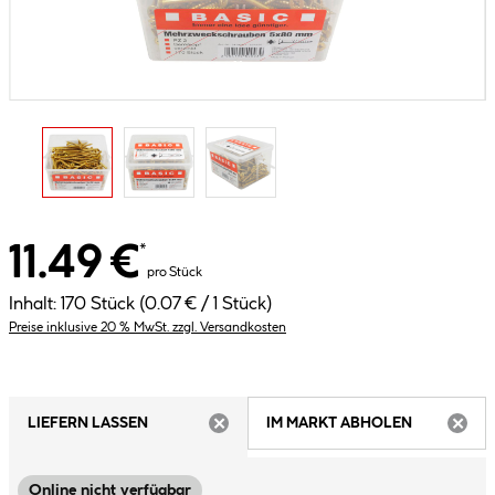
11.49 €
*
pro Stück
Inhalt:
170 Stück
(0.07 € / 1 Stück)
Preise inklusive 20 % MwSt. zzgl. Versandkosten
LIEFERN LASSEN
IM MARKT ABHOLEN
ARTIKEL NICHT VERFÜGBAR
ARTIK
Online nicht verfügbar