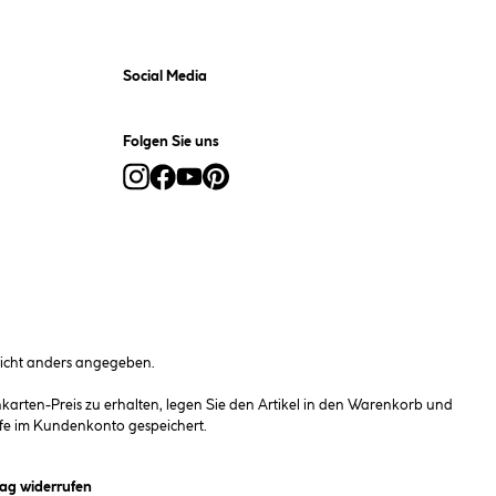
Social Media
Folgen Sie uns
cht anders angegeben.
rten-Preis zu erhalten, legen Sie den Artikel in den Warenkorb und
fe im Kundenkonto gespeichert.
et ein Dialogfeld)
rag widerrufen