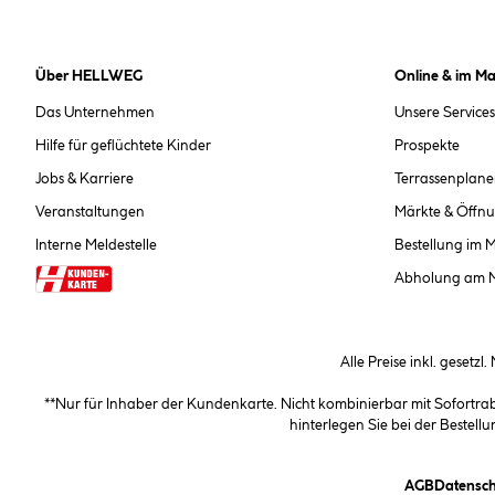
Über HELLWEG
Online & im Ma
Das Unternehmen
Unsere Services
Hilfe für geflüchtete Kinder
Prospekte
Jobs & Karriere
Terrassenplane
Veranstaltungen
Märkte & Öffnu
Interne Meldestelle
Bestellung im 
Abholung am 
Alle Preise inkl. gesetzl
**Nur für Inhaber der Kundenkarte. Nicht kombinierbar mit Sofortr
hinterlegen Sie bei der Beste
(öffnet e
AGB
Datensch