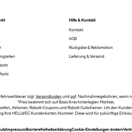
rkt
Hilfe & Kontakt
Kontakt
AGB
r
Rückgabe & Reklamation
ngzeiten
Lieferung & Versand
Markt
Markt
. Mehrwertsteuer zzgl.
Versandkosten
und ggf. Nachnahmegebühren, wenn ni
*Preis bestimmt sich auf Basis Ihres hinterlegten Marktes.
abatten, Aktionen, Rabatt-Coupons und Rabatt-Gutscheinen. Um den Kundenka
llung Ihre HELLWEG Kundenkarten-Nummer. Diese wird für zukünftige Einkäu
in Dialogfeld)
(öffnet ein Dialogfeld)
(öffnet ein Dialogfeld)
(öffnet ein Dialogfeld)
(öffn
utz
Impressum
Barrierefreiheitserklärung
Cookie-Einstellungen ändern
Vert