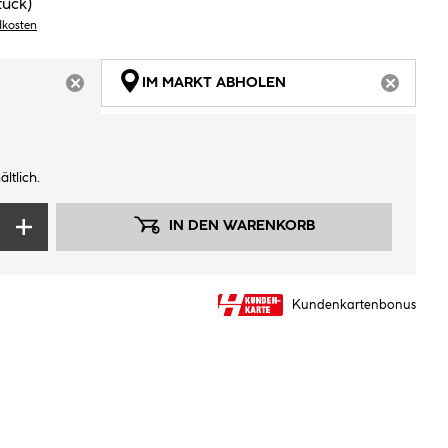
tück)
dkosten
IM MARKT ABHOLEN
ARTIKEL NICHT VERFÜGBAR
ARTIKEL
ltlich.
IN DEN WARENKORB
Kundenkartenbonus