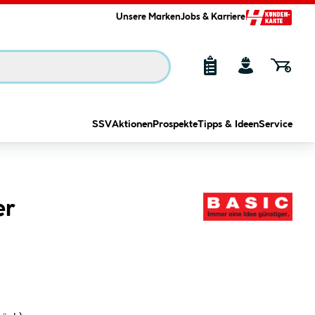
Unsere Marken
Jobs & Karriere
SSV
Aktionen
Prospekte
Tipps & Ideen
Service
er