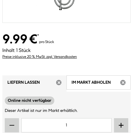
9.99 €
*
pro Stück
Inhalt:
1 Stück
Preise inklusive 20 % MwSt. zzgl. Versandkosten
LIEFERN LASSEN
IM MARKT ABHOLEN
ARTIKEL NICHT VERFÜGBAR
ARTIK
Online nicht verfügbar
Dieser Artikel ist nur im Markt erhältlich.