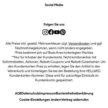
Social Media
Folgen Sie uns
Alle Preise inkl. gesetzl. Mehrwertsteuer zzgl.
Versandkosten
und ggf.
Nachnahmegebühren, wenn nicht anders angegeben.
*Preis bestimmt sich auf Basis Ihres hinterlegten Marktes.
**Nur für Inhaber der Kundenkarte. Nicht kombinierbar mit
Sofortrabatten, Aktionen, Rabatt-Coupons und Rabatt-Gutscheinen. Um
den Kundenkarten-Preis zu erhalten, legen Sie den Artikel in den
Warenkorb und hinterlegen Sie bei der Bestellung Ihre HELLWEG
Kundenkarten-Nummer. Diese wird für zukünftige Einkäufe im
Kundenkonto gespeichert.
(öffnet ein Dialogfeld)
(öffnet ein Dialogfeld)
(öffnet ein Dialogfeld)
(öffnet ein
AGB
Datenschutz
Impressum
Barrierefreiheitserklärung
(öffnet ein Dialogfeld)
Cookie-Einstellungen ändern
Vertrag widerrufen