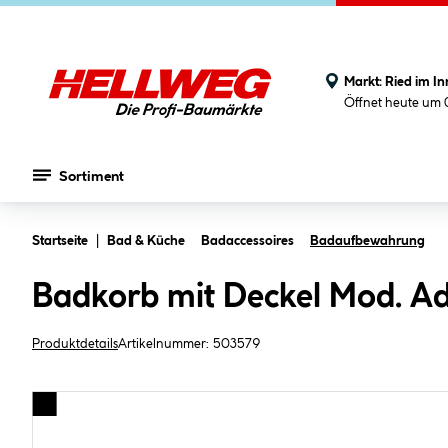
Markt:
Ried im In
Öffnet heute um 
Sortiment
Zum Hauptinhalt springen
Startseite
Bad & Küche
Badaccessoires
Badaufbewahrung
Badkorb mit Deckel Mod. Ad
Produktdetails
Artikelnummer:
503579
Bildergalerie überspringen