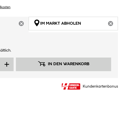
dkosten
IM MARKT ABHOLEN
ARTIKEL NICHT VERFÜGBAR
ARTIKEL
ltlich.
IN DEN WARENKORB
Kundenkartenbonus