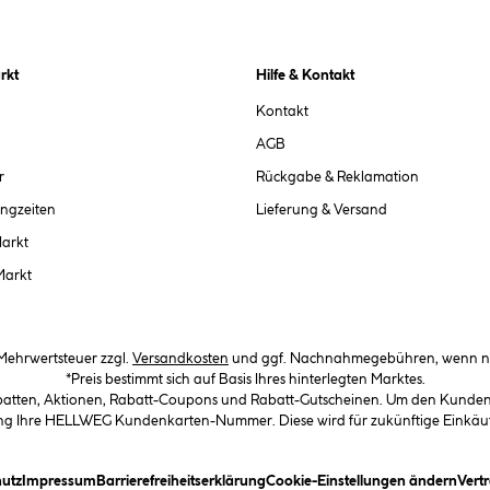
rkt
Hilfe & Kontakt
Kontakt
AGB
r
Rückgabe & Reklamation
ngzeiten
Lieferung & Versand
Markt
Markt
. Mehrwertsteuer zzgl.
Versandkosten
und ggf. Nachnahmegebühren, wenn ni
*Preis bestimmt sich auf Basis Ihres hinterlegten Marktes.
abatten, Aktionen, Rabatt-Coupons und Rabatt-Gutscheinen. Um den Kundenka
llung Ihre HELLWEG Kundenkarten-Nummer. Diese wird für zukünftige Einkäu
in Dialogfeld)
(öffnet ein Dialogfeld)
(öffnet ein Dialogfeld)
(öffnet ein Dialogfeld)
(öffn
utz
Impressum
Barrierefreiheitserklärung
Cookie-Einstellungen ändern
Vert