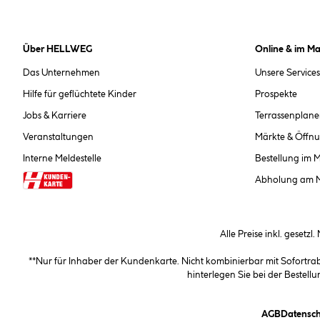
Über HELLWEG
Online & im Ma
Das Unternehmen
Unsere Services
Hilfe für geflüchtete Kinder
Prospekte
Jobs & Karriere
Terrassenplane
Veranstaltungen
Märkte & Öffnu
Interne Meldestelle
Bestellung im 
Abholung am 
Alle Preise inkl. gesetzl
**Nur für Inhaber der Kundenkarte. Nicht kombinierbar mit Sofortr
hinterlegen Sie bei der Beste
(öffnet e
AGB
Datensch