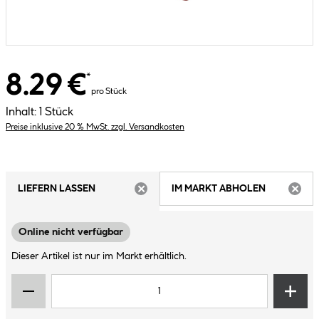
8.29 €
*
pro Stück
Inhalt:
1 Stück
Preise inklusive 20 % MwSt. zzgl. Versandkosten
LIEFERN LASSEN
IM MARKT ABHOLEN
ARTIKEL NICHT VERFÜGBAR
ARTIK
Online nicht verfügbar
Dieser Artikel ist nur im Markt erhältlich.