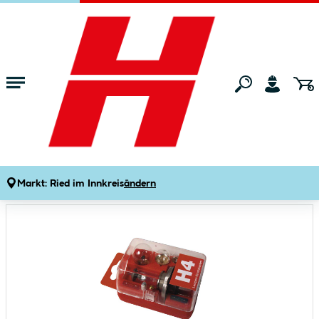
Zum Hauptinhalt springen
Startseite
Freizeit
Autozubehör
Autolicht
Autolampen-Set H4 7-teilig
Produktdetails
Artikelnummer:
172903
Markt:
Ried im Innkreis
ändern
Bildergalerie überspringen