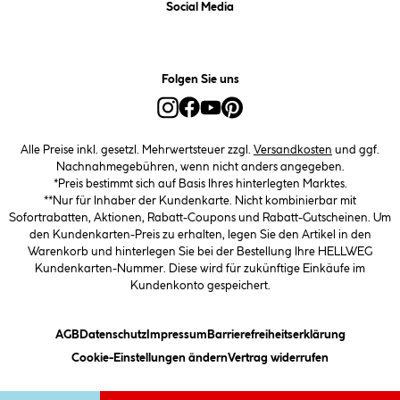
Social Media
Folgen Sie uns
Alle Preise inkl. gesetzl. Mehrwertsteuer zzgl.
Versandkosten
und ggf.
Nachnahmegebühren, wenn nicht anders angegeben.
*Preis bestimmt sich auf Basis Ihres hinterlegten Marktes.
**Nur für Inhaber der Kundenkarte. Nicht kombinierbar mit
Sofortrabatten, Aktionen, Rabatt-Coupons und Rabatt-Gutscheinen. Um
den Kundenkarten-Preis zu erhalten, legen Sie den Artikel in den
Warenkorb und hinterlegen Sie bei der Bestellung Ihre HELLWEG
Kundenkarten-Nummer. Diese wird für zukünftige Einkäufe im
Kundenkonto gespeichert.
(öffnet ein Dialogfeld)
(öffnet ein Dialogfeld)
(öffnet ein Dialogfeld)
(öffnet ein
AGB
Datenschutz
Impressum
Barrierefreiheitserklärung
(öffnet ein Dialogfeld)
Cookie-Einstellungen ändern
Vertrag widerrufen