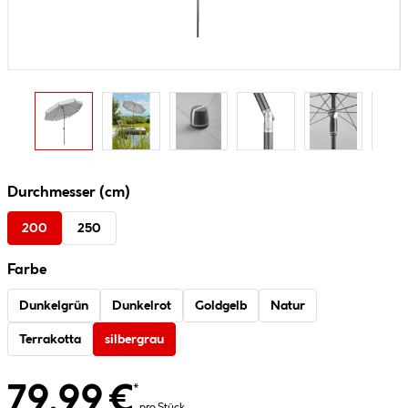
Durchmesser (cm)
200
250
Farbe
Dunkelgrün
Dunkelrot
Goldgelb
Natur
Terrakotta
silbergrau
79.99 €
*
pro Stück