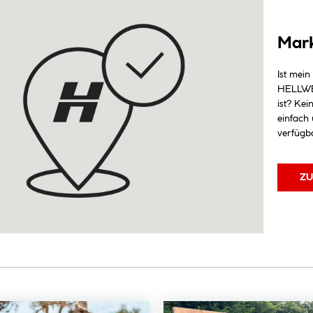
Mark
Ist mein
HELLWEG
ist? Kei
einfach
verfügba
ZU