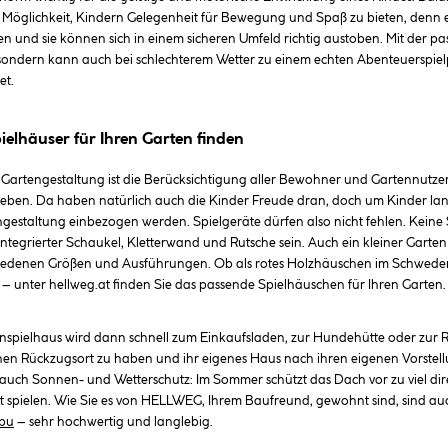
e Möglichkeit, Kindern Gelegenheit für Bewegung und Spaß zu bieten, denn er 
n und sie können sich in einem sicheren Umfeld richtig austoben. Mit der pa
 sondern kann auch bei schlechterem Wetter zu einem echten Abenteuerspiel
et.
ielhäuser für Ihren Garten finden
 Gartengestaltung ist die Berücksichtigung aller Bewohner und Gartennutzer
ben. Da haben natürlich auch die Kinder Freude dran, doch um Kinder lan
engestaltung einbezogen werden. Spielgeräte dürfen also nicht fehlen. Keine 
integrierter Schaukel, Kletterwand und Rutsche sein. Auch ein kleiner Garten 
chiedenen Größen und Ausführungen. Ob als rotes Holzhäuschen im Schweden-
 – unter hellweg.at finden Sie das passende Spielhäuschen für Ihren Garten
nspielhaus wird dann schnell zum Einkaufsladen, zur Hundehütte oder zur Ri
nen Rückzugsort zu haben und ihr eigenes Haus nach ihren eigenen Vorstellun
auch Sonnen- und Wetterschutz: Im Sommer schützt das Dach vor zu viel d
ft spielen. Wie Sie es von HELLWEG, Ihrem Baufreund, gewohnt sind, sind auc
ibu
– sehr hochwertig und langlebig.