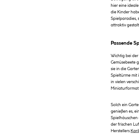
hier eine ideal
die Kinder habe
Spielparadies,
attraktiv gestalt
Passende Sp
Wichtig bei der
Gemüsebeete ge
sie in die Gart
Spieltürme mit 
in vielen vers
Miniaturformat
Solch ein Garte
genießen es, ei
Spielhäuschen 
der frischen Lu
Herstellers
Kar