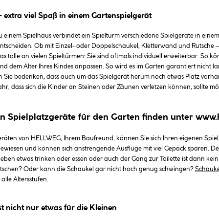
 extra viel Spaß in einem Gartenspielgerät
 einem Spielhaus verbindet ein Spielturm verschiedene Spielgeräte in einem
entscheiden. Ob mit Einzel- oder Doppelschaukel, Kletterwand und Rutsche 
 Das tolle an vielen Spieltürmen: Sie sind oftmals individuell erweiterbar. S
und dem Alter Ihres Kindes anpassen. So wird es im Garten garantiert nicht l
en Sie bedenken, dass auch um das Spielgerät herum noch etwas Platz vorha
hr, dass sich die Kinder an Steinen oder Zäunen verletzen können, sollte mö
n Spielplatzgeräte für den Garten finden unter www.
eräten von HELLWEG, Ihrem Baufreund, können Sie sich Ihren eigenen Spielpl
gewiesen und können sich anstrengende Ausflüge mit viel Gepäck sparen. Der
eben etwas trinken oder essen oder auch der Gang zur Toilette ist dann kei
tschen? Oder kann die Schaukel gar nicht hoch genug schwingen?
Schauke
alle Altersstufen.
t nicht nur etwas für die Kleinen