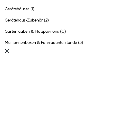
Durabil Gerätehaus Moritz
Gerätehäuser
(1)
carbon und weiß 204 x 186 x
132 cm
299.- €
Gerätehaus-Zubehör
(2)
Inhalt:
1 Stück
Gartenlauben & Holzpavillons
(0)
Mülltonnenboxen & Fahrradunterstände
(3)
●
Online nicht verfügbar
●
Click & Collect in
Ried im Innkreis
nicht möglich
BBH Dortmund 2 280x280 cm
KH 28-109
2 Ausführungen
1
299.- €
1
050.- €
Inhalt:
1 Stück