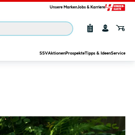
Unsere Marken
Jobs & Karriere
SSV
Aktionen
Prospekte
Tipps & Ideen
Service