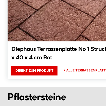
Diephaus Terrassenplatte No 1 Struc
x 40 x 4 cm Rot
ALLE TERRASSENPLAT
DIREKT ZUM PRODUKT
Pflastersteine