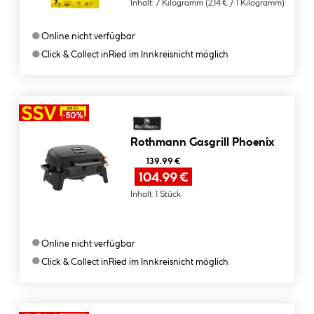
Inhalt:
7 Kilogramm
(2.14 € / 1 Kilogramm)
●
Online nicht verfügbar
●
Click & Collect in
Ried im Innkreis
nicht möglich
Rothmann Gasgrill Phoenix
139.99 €
104.99 €
Inhalt:
1 Stück
●
Online nicht verfügbar
●
Click & Collect in
Ried im Innkreis
nicht möglich