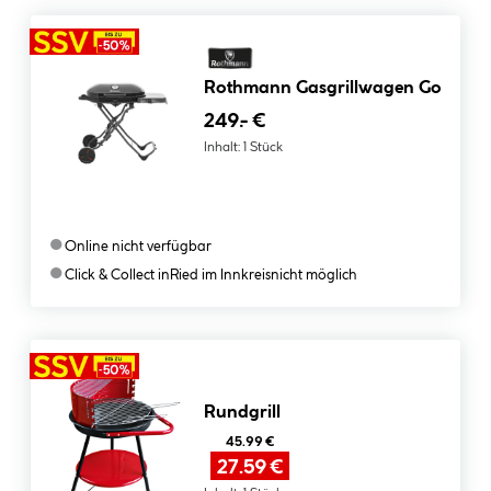
Rothmann Gasgrillwagen Go
249.- €
Inhalt:
1 Stück
●
Online nicht verfügbar
●
Click & Collect in
Ried im Innkreis
nicht möglich
Rundgrill
45.99 €
27.59 €