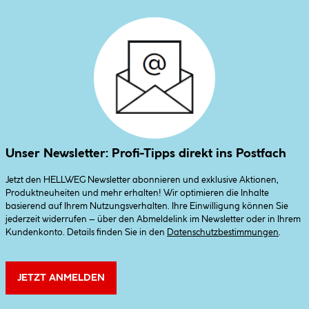
Unser Newsletter: Profi-Tipps direkt ins Postfach
Jetzt den HELLWEG Newsletter abonnieren und exklusive Aktionen,
Produktneuheiten und mehr erhalten! Wir optimieren die Inhalte
basierend auf Ihrem Nutzungsverhalten. Ihre Einwilligung können Sie
jederzeit widerrufen – über den Abmeldelink im Newsletter oder in Ihrem
Kundenkonto. Details finden Sie in den
Datenschutzbestimmungen
.
JETZT ANMELDEN