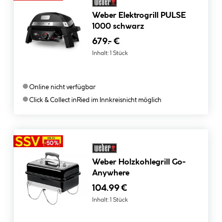
Weber Elektrogrill PULSE
1000 schwarz
679.- €
Inhalt:
1 Stück
●
Online nicht verfügbar
●
Click & Collect in
Ried im Innkreis
nicht möglich
Weber Holzkohlegrill Go-
Anywhere
104.99 €
Inhalt:
1 Stück