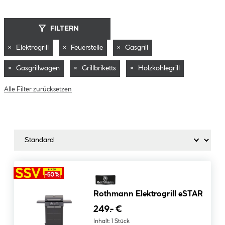
FILTERN
×
Elektrogrill
×
Feuerstelle
×
Gasgrill
×
Gasgrillwagen
×
Grillbriketts
×
Holzkohlegrill
Alle Filter zurücksetzen
Rothmann Elektrogrill eSTAR
249.- €
Inhalt:
1 Stück