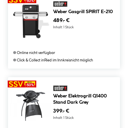
Weber Gasgrill SPIRIT E-210
489.- €
Inhalt:
1 Stück
●
Online nicht verfügbar
●
Click & Collect in
Ried im Innkreis
nicht möglich
Weber Elektrogrill Q1400
Stand Dark Grey
399.- €
Inhalt:
1 Stück