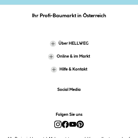
Ihr Profi-Baumarkt in Österreich
Über HELLWEG
Online & im Markt
Hilfe & Kontakt
Social Media
Folgen Sie uns